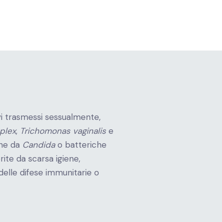
ivi trasmessi sessualmente,
plex
,
Trichomonas vaginalis
e
ine da
Candida
o batteriche
orite da scarsa igiene,
elle difese immunitarie o