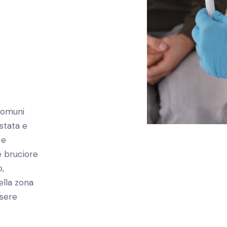
 comuni
stata e
 e
 bruciore
o,
ella zona
ssere