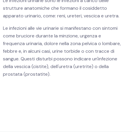
Le infezioni urinarie sono le infezioni a carico delle
strutture anatomiche che formano il cosiddetto
apparato urinario, come: reni, ureteri, vescica e uretra.
Le infezioni alle vie urinarie si manifestano con sintomi
come bruciore durante la minzione, urgenza e
frequenza urinaria, dolore nella zona pelvica o lombare,
febbre e, in alcuni casi, urine torbide o con tracce di
sangue. Questi disturbi possono indicare un'infezione
della vescica (cistite), dell'uretra (uretrite) o della
prostata (prostatite).
Infezioni delle vie urinarie e sangue nelle urine