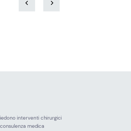
'urto peniene - Centro
Protesi peniena tricomponente - Cen
azione Uro-Andrologico di Roma
Internazionale Uro-Andrologico di 
edono interventi chirurgici
a consulenza medica