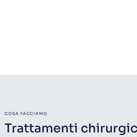
Quando considerare l'intervento di
ingrandimento del pene? - Centro
Pene curvo: come intervenir
Internazionale Uro-Andrologico
Internazionale Uro-Androlo
COSA FACCIAMO
Trattamenti chirurgic