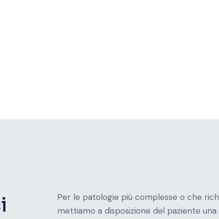
e? - Centro
Cos'è la cistoscopia flessibile? - Centro
Onde d
gico di Roma
Internazionale Uro-Andrologico di Roma
Intern
Per le patologie più complesse o che richi
i
mettiamo a disposizione del paziente un